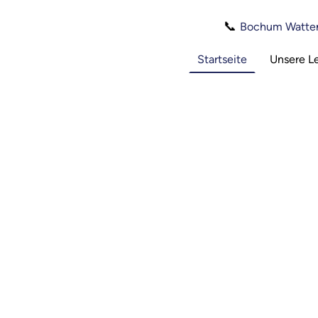
📞
Bochum Watten
Startseite
Unsere L
r Elektrotechnik
ttenscheid und